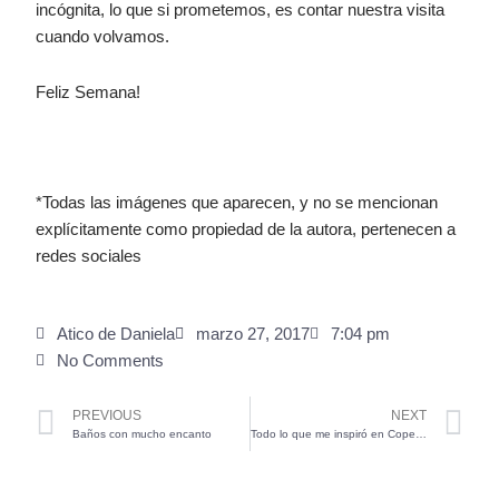
incógnita, lo que si prometemos, es contar nuestra visita
cuando volvamos.
Feliz Semana!
*Todas las imágenes que aparecen, y no se mencionan
explícitamente como propiedad de la autora, pertenecen a
redes sociales
Atico de Daniela
marzo 27, 2017
7:04 pm
No Comments
Prev
Ne
PREVIOUS
NEXT
Baños con mucho encanto
Todo lo que me inspiró en Copenhague. Welcome back to the 60’s